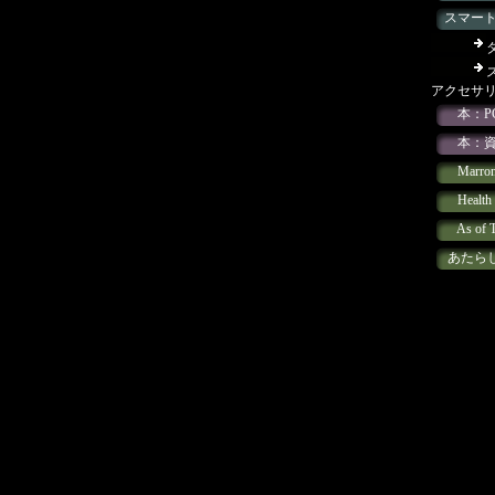
スマー
アクセサ
本：P
本：
Marro
Healt
As of 
あたら