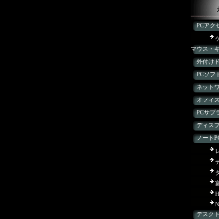
PCアク
マウス・
外付け
PCソフ
ネット
オフィス
PCサプ
ディス
ノートP
H
N
デスクト