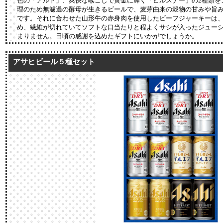
色の「アルト」、爽快な喉ごしで黄金に輝く「ピルスナー」の2種類を
理のため無濾過の酵母が生きるビールで、麦芽由来の穀物の甘みや旨
です。それに合わせた山形牛の赤身肉を使用したビーフジャーキーは
め、繊維が切れていてソフトな口当たりと程よくサシが入ったジュー
まりません。日頃の感謝を込めたギフトにいかがでしょうか。
アサヒビール５種セット