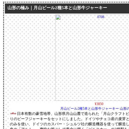
山形の極み｜月山ビール2種5本と山形牛ジャーキー
¥3850
月山ビール2種5本と山形牛ジャーキー 山形
日本有数の豪雪地帯、山形県月山山麓で造られた「月山クラフト
りのビーフジャーキーをセットにしました。ドイツやチェコ産の麦芽
のみを使い、ドイツのカスパー・シュルツ社の醸造機器を使って醸造