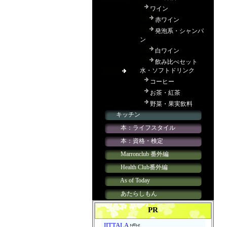
PR
IITTALA