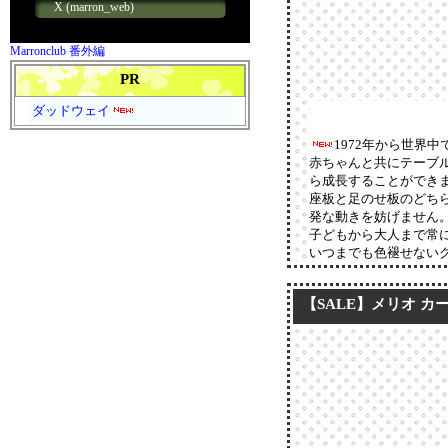
Marronclub 番外編
PR
ダッドウェイ
1972年から世界
赤ちゃんと共にテーブ
ら成長することができ
座板と足のせ板のどち
発な動きを妨げません
子どもから大人まで常
いつまでも色褪せない
【SALE】メリオ カー