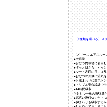
【1種類を選べる】メリー
【メリーズ エアスルー
●大容量
●おむつ内環境に着目
●ずっと肌さら、ずっ
●シート表面に目には見
●おむつの外側に湿気を
●お腹まわりに空気ト
●トリプル安心設計でモ
●14時間吸収
※おむつ一枚の吸収量
●幅広い吸収体でたっ
●脚まわりも吸収する
●しなやかでおしりに