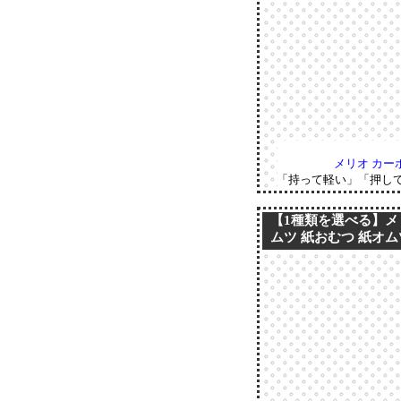
メリオ カーボ
「持って軽い」「押して
【1種類を選べる】メリ
ムツ 紙おむつ 紙オム