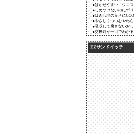
●はかせやすい！ウエ
●しめつけないのにず
●はき心地の良さにGOOD 
●やさしくつつむやわ
●吸収して戻さないお
●交換時が一目でわか
EZサンドイッチ