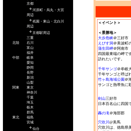
＜イベント＞
＜景勝地＞
大歩危峡
＠三好市
えびす洞
＠美波町
蒲生田岬
＠阿南
四国最東端の岬で
訪れたいです。
千年サンゴ
＠牟岐
千年サンゴと呼ば
竹ヶ島海域公園
＠
サンゴと熱帯魚に
剣山
三好市
日本百名山に四国
轟の滝
＠海部郡
穴吹川
@美馬
穴吹川は、徳島県