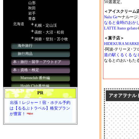
50選選定。
＜アイスクリーム
Nalu Ge
〜ナルージ
なると金時のおかし
LATTE Itano gelato
＜菓子店＞
HIDEKURA MARK
-阿波-テリーヌ･
道の駅くるくる な
なるとのおいもた
PR
アオアヲナル
出張！レジャー！宿・ホテル予約
は【るるぶトラベル】格安プラン
が豊富！