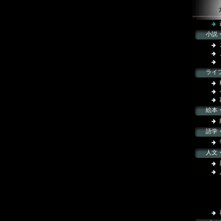
小説
ライ
絵本
語学
人文