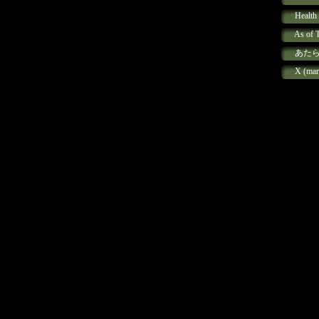
Healt
As of 
あた
X (ma