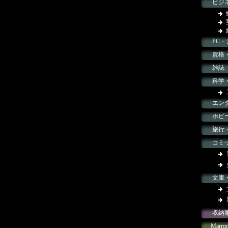
ビジ
PC
資格
雑誌
科学
エン
ホビ
旅行
コミ
文庫・
収納
Marro